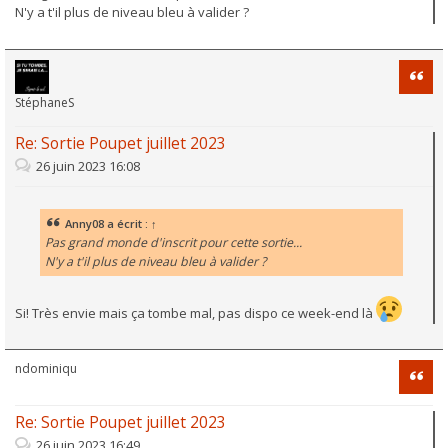
N'y a t'il plus de niveau bleu à valider ?
Citati
StéphaneS
Re: Sortie Poupet juillet 2023
26 juin 2023 16:08
Anny08
a écrit :
↑
Pas grand monde d'inscrit pour cette sortie...
N'y a t'il plus de niveau bleu à valider ?
Si! Très envie mais ça tombe mal, pas dispo ce week-end là
ndominiqu
Citati
Re: Sortie Poupet juillet 2023
26 juin 2023 16:49