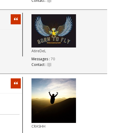
Contact :
Citation
AtireDeL
Messages :
70
Contact :
Citation
CRASHH