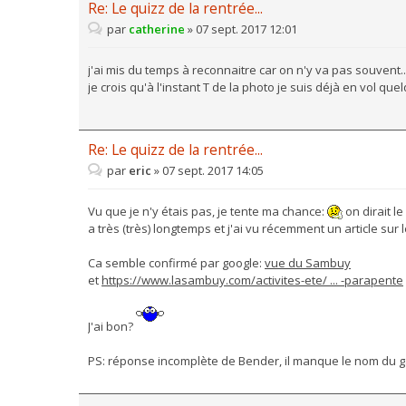
Re: Le quizz de la rentrée...
par
catherine
»
07 sept. 2017 12:01
j'ai mis du temps à reconnaitre car on n'y va pas souvent..
je crois qu'à l'instant T de la photo je suis déjà en vol que
Re: Le quizz de la rentrée...
par
eric
»
07 sept. 2017 14:05
Vu que je n'y étais pas, je tente ma chance:
on dirait le
a très (très) longtemps et j'ai vu récemment un article sur
Ca semble confirmé par google:
vue du Sambuy
et
https://www.lasambuy.com/activites-ete/ ... -parapente
J'ai bon?
PS: réponse incomplète de Bender, il manque le nom du 