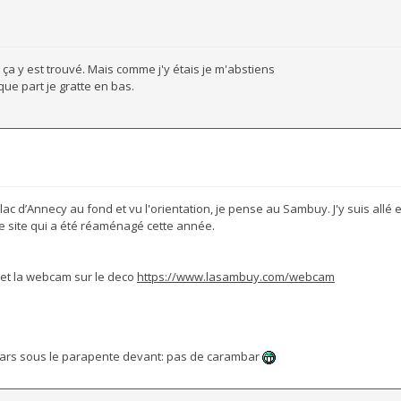
 ça y est trouvé. Mais comme j'y étais je m'abstiens
lque part je gratte en bas.
 lac d’Annecy au fond et vu l'orientation, je pense au Sambuy. J'y suis allé e
 le site qui a été réaménagé cette année.
et la webcam sur le deco
https://www.lasambuy.com/webcam
gars sous le parapente devant: pas de carambar