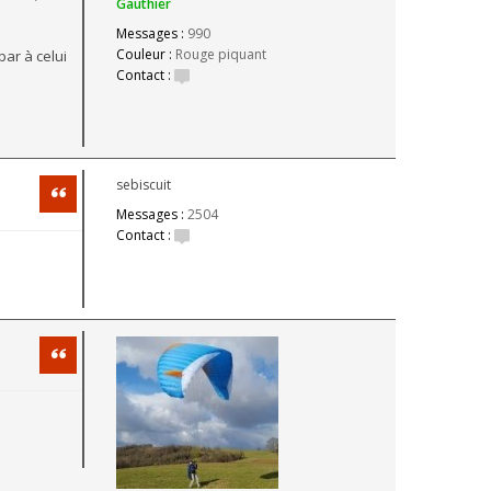
Gauthier
Messages :
990
Couleur :
Rouge piquant
ar à celui
Contact :
sebiscuit
Citation
Messages :
2504
Contact :
Citation