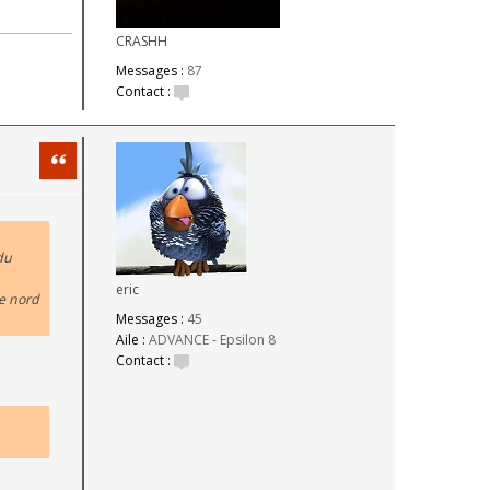
CRASHH
Messages :
87
Contact :
Citation
 du
eric
ce nord
Messages :
45
Aile :
ADVANCE - Epsilon 8
Contact :