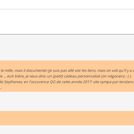
mille, mais il documente! (je suis pas allé voir les liens, mais on voit qu'il y a
... euh bière, je veux dire; un (petit) cadeau personnalisé (on négociera ;-) ).
 de Seythenex, en l'occurence QG de cette année 2017: site sympa par tendan
.