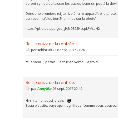
seront sympa de laisser les autres jouer un peu à la devin
Donc une première (si j'arrive à faire apparaître la photo.
qui reconnaît les bonZhommes sur la photo)
https://photos.app.goo.gl/Sr9B22HcspLPVcaH2
Re: Le quizz de la rentrée...
par
sebiscuit
»
06 sept. 2017 21:26
muahaha...j y etais....le truc en vert qui a froid....
Re: Le quizz de la rentrée...
par
Anny08
»
06 sept. 2017 22:49
Hihihi... moi aussi je sais !!
Beau p'tit site, paysage magnifique (comme vous pouvez le 