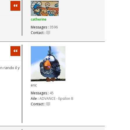
Citation
catherine
Messages :
3596
Contact :
Citation
n rando il y
eric
Messages :
45
Aile :
ADVANCE - Epsilon 8
Contact :