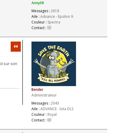
Anny08
Messages :
2618
Aile :
Advance - Epsilon 9
Couleur :
Spectra
Contact :
Citation
ol sur son
Bender
Administrateur
Messages :
2043
Aile :
ADVANCE - Iota DLS
Couleur :
Royal
Contact :