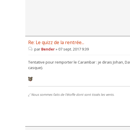
Re: Le quizz de la rentrée...
par
Bender
»
07 sept. 2017 9:39
Tentative pour remporter le Carambar : je dirais Johan, Dav
casque).
¿’ Nous sommes faits de l'étoffe dont sont tissés les vents.