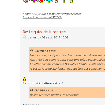
http://www.youtube.com/user/NNNprod/videos
https://vimeo.com/user33710811
Re: Le quizz de la rentrée...
par
eric
»
08 sept. 2017 10:08
Gauthier a écrit :
Un très bon point pour Eric! Non seulement il tape dans le 
job...) (Le bon point vaudra pour une bière personnalisée 
En effet, comme confirme Biscuit: La Sambuy, télésiège
(c'est en face de Marlens...) et peut être pas seulement...
Par curiosité, l'attero est ou?
CRASHH a écrit :
Ballon D'alsace Roches De Morteville