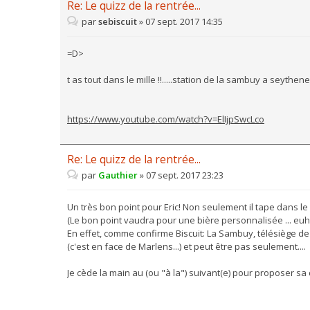
Re: Le quizz de la rentrée...
par
sebiscuit
»
07 sept. 2017 14:35
=D>
t as tout dans le mille !!.....station de la sambuy a seythenex
https://www.youtube.com/watch?v=ElIjpSwcLco
Re: Le quizz de la rentrée...
par
Gauthier
»
07 sept. 2017 23:23
Un très bon point pour Eric! Non seulement il tape dans le mil
(Le bon point vaudra pour une bière personnalisée ... euh b
En effet, comme confirme Biscuit: La Sambuy, télésiège d
(c'est en face de Marlens...) et peut être pas seulement....
Je cède la main au (ou "à la") suivant(e) pour proposer sa d