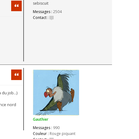
sebiscuit
Citation
Messages :
2504
Contact :
Citation
du job...)
ance nord
Gauthier
Messages :
990
Couleur :
Rouge piquant