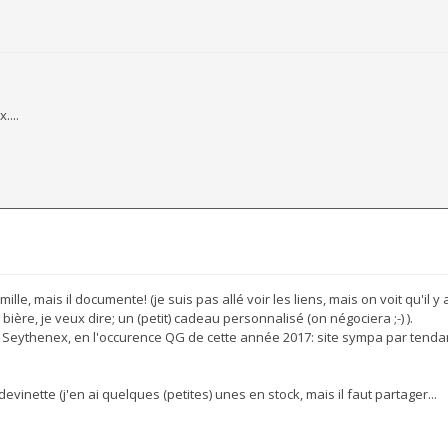
....
le, mais il documente! (je suis pas allé voir les liens, mais on voit qu'il y a 
ière, je veux dire; un (petit) cadeau personnalisé (on négociera ;-) ).
e Seythenex, en l'occurence QG de cette année 2017: site sympa par tend
evinette (j'en ai quelques (petites) unes en stock, mais il faut partager...