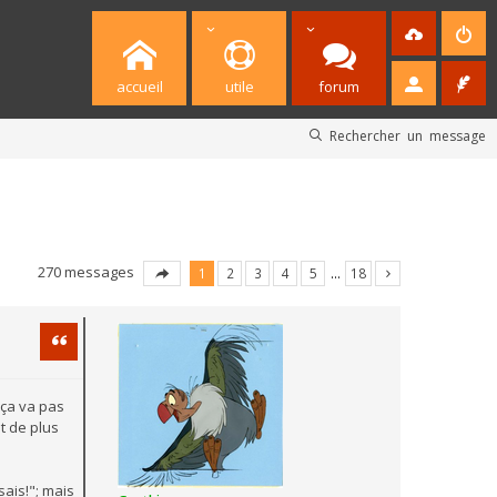
accueil
utile
forum
Rechercher un message
270 messages
1
2
3
4
5
…
18
Citation
 ça va pas
t de plus
sais!"; mais