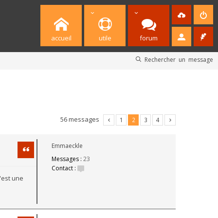
accueil
utile
forum
Rechercher un message
56 messages
1
2
3
4
Emmaeckle
Citation
Messages :
23
Contact :
c'est une