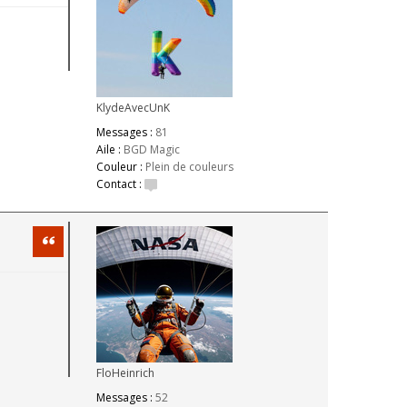
KlydeAvecUnK
Messages :
81
Aile :
BGD Magic
Couleur :
Plein de couleurs
Contact :
Citation
FloHeinrich
Messages :
52