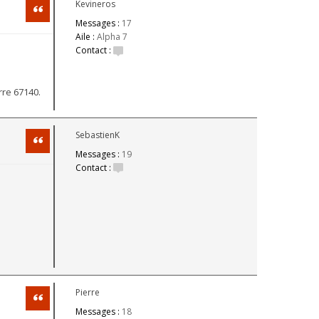
Kevineros
Citation
Messages :
17
Aile :
Alpha 7
Contact :
rre 67140.
SebastienK
Citation
Messages :
19
Contact :
Pierre
Citation
Messages :
18