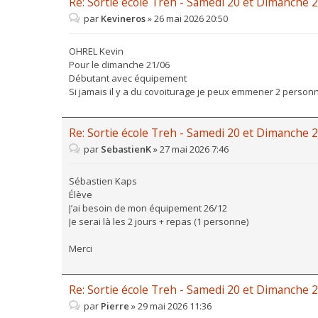
Re: Sortie école Treh - Samedi 20 et Dimanche 2
par
Kevineros
»
26 mai 2026 20:50
OHREL Kevin
Pour le dimanche 21/06
Débutant avec équipement
Si jamais il y a du covoiturage je peux emmener 2 personn
Re: Sortie école Treh - Samedi 20 et Dimanche 2
par
SebastienK
»
27 mai 2026 7:46
Sébastien Kaps
Élève
J’ai besoin de mon équipement 26/12
Je serai là les 2 jours + repas (1 personne)
Merci
Re: Sortie école Treh - Samedi 20 et Dimanche 2
par
Pierre
»
29 mai 2026 11:36