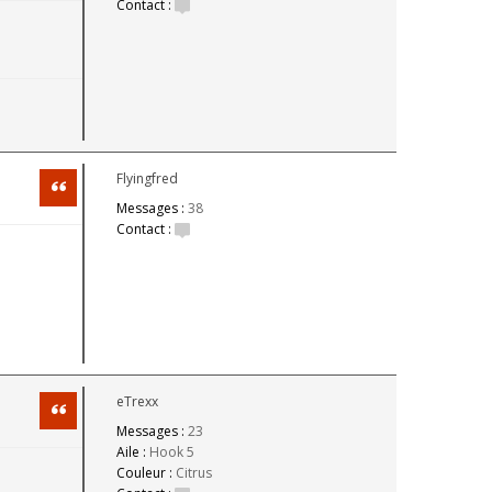
Contact :
Flyingfred
Citation
Messages :
38
Contact :
eTrexx
Citation
Messages :
23
Aile :
Hook 5
Couleur :
Citrus