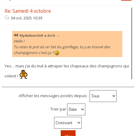
Re: Samedi 4 octobre
04 oct. 2025 10:39
KlydeAvecUnK
a écrit :
↑
Hello !
Tu vises le pré où on fait du gonflage, tu y as trouvé des
champignons c'est ça ?
Yes… mais j’ai du mal à attraper les chapeaux des champignons qui
volent !
Afficher les messages postés depuis :
Trier par