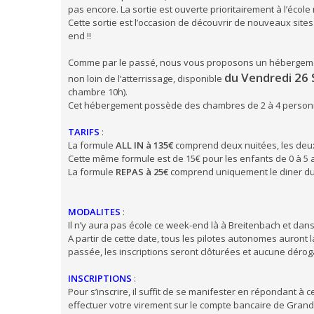
pas encore. La sortie est ouverte prioritairement à l’éco
Cette sortie est l’occasion de découvrir de nouveaux sites
end !!
Comme par le passé, nous vous proposons un hébergemen
du Vendredi 26
non loin de l’atterrissage, disponible
chambre 10h).
Cet hébergement possède des chambres de 2 à 4 personn
TARIFS
:
La formule
ALL IN à 135€
comprend deux nuitées, les deux 
Cette même formule est de 15€ pour les enfants de 0 à 5 a
La formule
REPAS à 25€
comprend uniquement le diner du S
MODALITES
:
Il n’y aura pas école ce week-end là à Breitenbach et dans c
A partir de cette date, tous les pilotes autonomes auront la
passée, les inscriptions seront clôturées et aucune déroga
INSCRIPTIONS
:
Pour s’inscrire, il suffit de se manifester en répondant à ce
effectuer votre virement sur le compte bancaire de Grand Vo