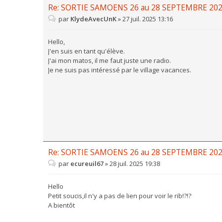
Re: SORTIE SAMOENS 26 au 28 SEPTEMBRE 20
par
KlydeAvecUnK
»
27 juil. 2025 13:16
Hello,
J'en suis en tant qu'élève.
J'ai mon matos, il me faut juste une radio.
Je ne suis pas intéressé par le village vacances.
Re: SORTIE SAMOENS 26 au 28 SEPTEMBRE 20
par
ecureuil67
»
28 juil. 2025 19:38
Hello
Petit soucis,il n'y a pas de lien pour voir le rib!?!?
A bientôt