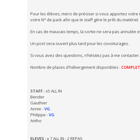
Pour les élèves, merci de préciser si vous apportez votr
votre N° de pack afin que le staff gère le prêt du matériel.
En cas de mauvais temps, la sortie ne sera pas annulée et 
Un post sera ouvert plus tard pour les covoiturages.
Si vous avez des questions, n’hésitez pas à me contacter.
Nombre de places d'hébergement disponibles :
COMPLE
STAFF
: x5 ALL IN
Bender
Gauthier
Annie -
VG
Philippe -
VG
Antho
ELEVES
: x 7 ALL IN - 2 REPAS