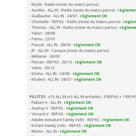
- Klyde - Radio (reste du matos perso)
- Aurélie - ALL IN - Radio (reste du matos perso) -
règlemen
- Guillaume - ALL IN - 24/07 -
règlement OK
- Christelle - REPAS - Radio (reste du matos perso) -
règle
- Thomas - ALL IN - Radio (reste du matos perso) -
règleme
- Yalon - 28/08
- Pëma - 22/01
- Pascal - ALL IN - 28/09 -
règlement OK
- JP - ALL IN - Casque (reste du matos perso)
- Mélanie - 26/09
- Florian - REPAS - 26/13 -
règlement OK
- Yanis - 26/12
- Emma - ALL IN - 24/06 -
règlement OK
- Khaled - ALL IN - 28/07 -
règlement OK
PILOTES
: x15 ALL IN (+2 ALL IN enfants) - 3 REPAS + 1 REP
- Fabien A - ALL IN -
règlement OK
- Audrey V - REPAS -
règlement OK
- Vincent V - REPAS -
règlement OK
- Adulte miniature Family Voltz - REPAS -
règlement OK
- Enfant Family Voltz - REPAS -
règlement OK
- Momo - ALL IN -
règlement OK