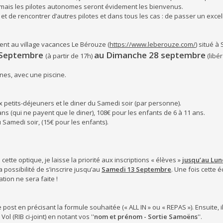
le mais les pilotes autonomes seront évidement les bienvenus.
 et de rencontrer d’autres pilotes et dans tous les cas : de passer un exce
t au village vacances Le Bérouze (
https://www.leberouze.com/
) situé 
 Septembre
au Dimanche 28 septembre
(à partir de 17h)
(libé
es, avec une piscine.
petits-déjeuners et le diner du Samedi soir (par personne).
ns (qui ne payent que le diner), 108€ pour les enfants de 6 à 11 ans.
amedi soir, (15€ pour les enfants).
ette optique, je laisse la priorité aux inscriptions « élèves »
jusqu’au Lun
 possibilité de s’inscrire jusqu’au
Samedi 13 Septembre
. Une fois cette
tion ne sera faite !
 post en précisant la formule souhaitée (« ALL IN » ou « REPAS »). Ensuite, i
l (RIB ci-joint) en notant vos ''
nom et prénom - Sortie Samoëns
''.