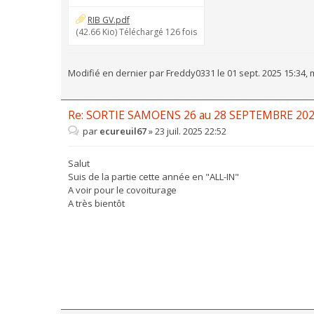
RIB GV.pdf
(42.66 Kio) Téléchargé 126 fois
Modifié en dernier par
Freddy0331
le 01 sept. 2025 15:34, 
Re: SORTIE SAMOENS 26 au 28 SEPTEMBRE 20
par
ecureuil67
»
23 juil. 2025 22:52
Salut
Suis de la partie cette année en "ALL-IN"
A voir pour le covoiturage
A très bientôt