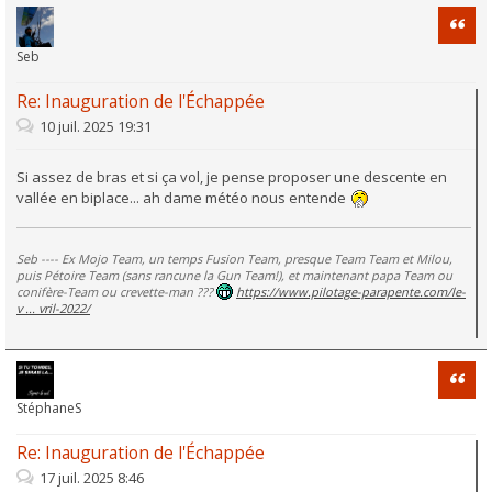
Citati
Seb
Re: Inauguration de l'Échappée
10 juil. 2025 19:31
Si assez de bras et si ça vol, je pense proposer une descente en
vallée en biplace... ah dame météo nous entende
Seb ---- Ex Mojo Team, un temps Fusion Team, presque Team Team et Milou,
puis Pétoire Team (sans rancune la Gun Team!), et maintenant papa Team ou
conifère-Team ou crevette-man ???
https://www.pilotage-parapente.com/le-
v ... vril-2022/
Citati
StéphaneS
Re: Inauguration de l'Échappée
17 juil. 2025 8:46