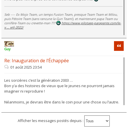
Seb ---- Ex Mojo Team, un temps Fusion Team, presque Team Team et Milou,
puis Pétoire Team (sans rancune la Gun Team!), et maintenant papa Team ou
conifère-Team ou crevette-man ???
https://www.pilotage-parapente.com/le-
v ... vril-2022/
Citati
Guy
Re: Inauguration de l'Échappée
01 août 2025 23:54
Les sorcières c’est la génération 2003 …
Bon y’a des histoires de vieux que le jeunes ne pourront jamais
imaginer ni reproduire !
Néanmoins, je devrais être dans le coin pour une chose ou l’autre.
Afficher les messages postés depuis :