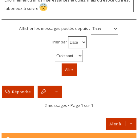
Énormément d'infos intéressantes et utiles, mais qu'est-ce qu'il est
laborieux à suivre
Afficher les messages postés depuis :
Trier par
Répondre
2 messages • Page
1
sur
1
Aller à