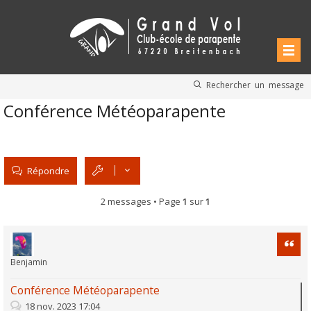
Rechercher un message
Conférence Météoparapente
Répondre
2 messages • Page
1
sur
1
Citati
Benjamin
Conférence Météoparapente
18 nov. 2023 17:04