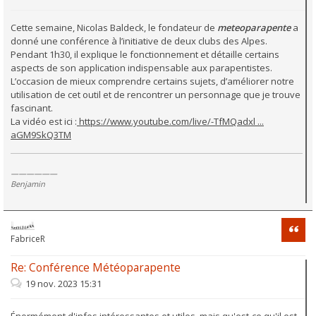
Cette semaine, Nicolas Baldeck, le fondateur de
meteoparapente
a
donné une conférence à l’initiative de deux clubs des Alpes.
Pendant 1h30, il explique le fonctionnement et détaille certains
aspects de son application indispensable aux parapentistes.
L’occasion de mieux comprendre certains sujets, d’améliorer notre
utilisation de cet outil et de rencontrer un personnage que je trouve
fascinant.
La vidéo est ici :
https://www.youtube.com/live/-TfMQadxl ...
aGM9SkQ3TM
——————
Benjamin
Citati
FabriceR
Re: Conférence Météoparapente
19 nov. 2023 15:31