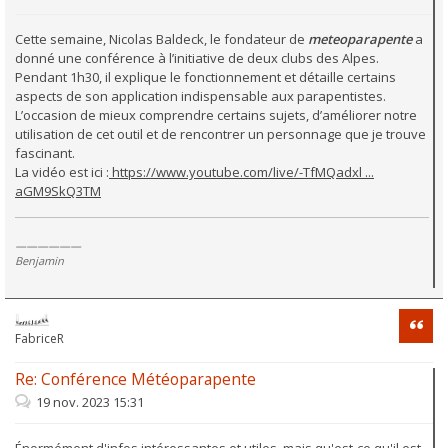
Cette semaine, Nicolas Baldeck, le fondateur de
meteoparapente
a
donné une conférence à l’initiative de deux clubs des Alpes.
Pendant 1h30, il explique le fonctionnement et détaille certains
aspects de son application indispensable aux parapentistes.
L’occasion de mieux comprendre certains sujets, d’améliorer notre
utilisation de cet outil et de rencontrer un personnage que je trouve
fascinant.
La vidéo est ici :
https://www.youtube.com/live/-TfMQadxl ...
aGM9SkQ3TM
——————
Benjamin
Citati
FabriceR
Re: Conférence Météoparapente
19 nov. 2023 15:31