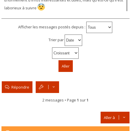
Énormément d'infos intéressantes et utiles, mais qu'est-ce qu'il est
laborieux à suivre
Afficher les messages postés depuis :
Trier par
Répondre
2 messages • Page
1
sur
1
Aller à