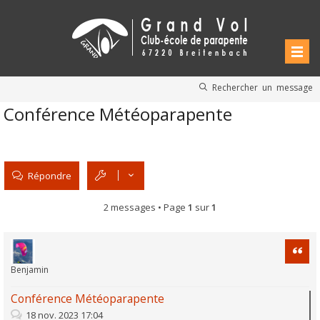
Rechercher un message
Conférence Météoparapente
Répondre
2 messages • Page
1
sur
1
Citati
Benjamin
Conférence Météoparapente
18 nov. 2023 17:04