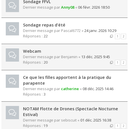
Sondage FFVL
Dernier message par
Anny08
«
06 févr. 2026 18:50
Sondage repas d'été
Dernier message par
Pascal6772
«
24 janv. 2026 10:29
Réponses :
22
1
2
Webcam
Dernier message par
Benjamin
«
13 déc. 2025 9:45
Réponses :
20
1
2
Ce que les filles apportent à la pratique du
parapente
Dernier message par
catherine
«
08 déc. 2025 14:46
Réponses :
3
NOTAM Flotte de Drones (Spectacle Nocturne
Estival)
Dernier message par
sebiscuit
«
01 déc. 2025 16:38
Réponses :
19
1
2