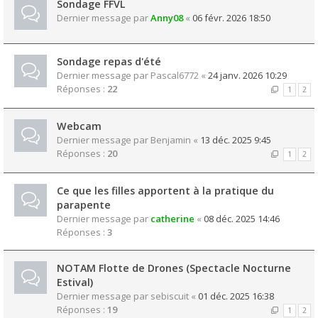
Sondage FFVL
Dernier message par
Anny08
«
06 févr. 2026 18:50
Sondage repas d'été
Dernier message par
Pascal6772
«
24 janv. 2026 10:29
Réponses :
22
1
2
Webcam
Dernier message par
Benjamin
«
13 déc. 2025 9:45
Réponses :
20
1
2
Ce que les filles apportent à la pratique du
parapente
Dernier message par
catherine
«
08 déc. 2025 14:46
Réponses :
3
NOTAM Flotte de Drones (Spectacle Nocturne
Estival)
Dernier message par
sebiscuit
«
01 déc. 2025 16:38
Réponses :
19
1
2