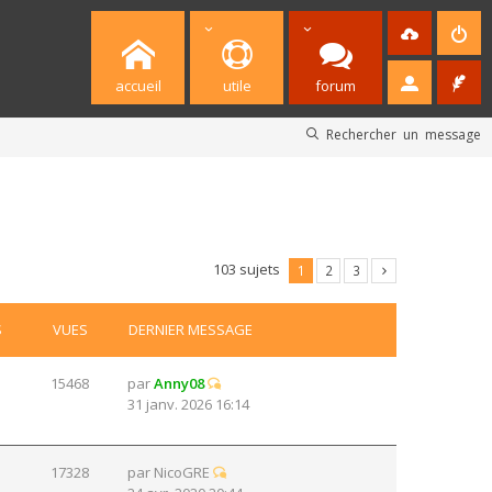
accueil
utile
forum
Rechercher un message
103 sujets
1
2
3
S
VUES
DERNIER MESSAGE
15468
par
Anny08
31 janv. 2026 16:14
17328
par
NicoGRE