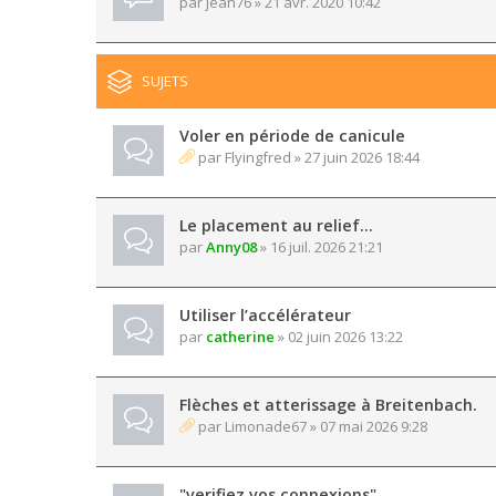
par
jean76
» 21 avr. 2020 10:42
SUJETS
Voler en période de canicule
par
Flyingfred
» 27 juin 2026 18:44
Le placement au relief...
par
Anny08
» 16 juil. 2026 21:21
Utiliser l’accélérateur
par
catherine
» 02 juin 2026 13:22
Flèches et atterissage à Breitenbach.
par
Limonade67
» 07 mai 2026 9:28
"verifiez vos connexions"