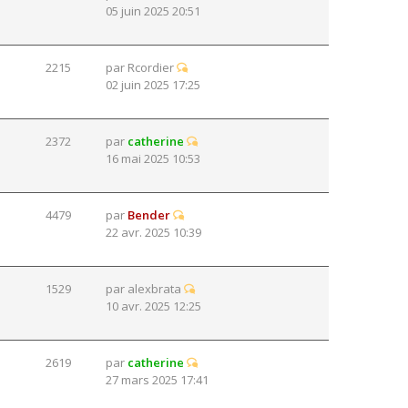
05 juin 2025 20:51
2215
par
Rcordier
02 juin 2025 17:25
2372
par
catherine
16 mai 2025 10:53
4479
par
Bender
22 avr. 2025 10:39
1529
par
alexbrata
10 avr. 2025 12:25
2619
par
catherine
27 mars 2025 17:41