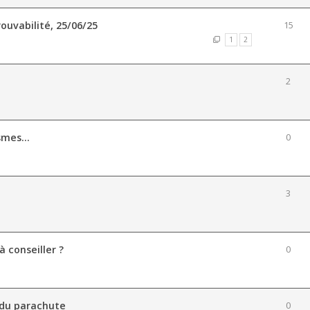
rouvabilité, 25/06/25
15
1
2
2
mes...
0
3
à conseiller ?
0
 du parachute
0