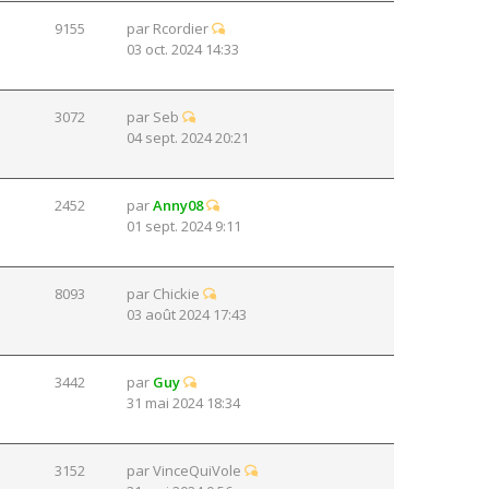
9155
par
Rcordier
03 oct. 2024 14:33
3072
par
Seb
04 sept. 2024 20:21
2452
par
Anny08
01 sept. 2024 9:11
8093
par
Chickie
03 août 2024 17:43
3442
par
Guy
31 mai 2024 18:34
3152
par
VinceQuiVole