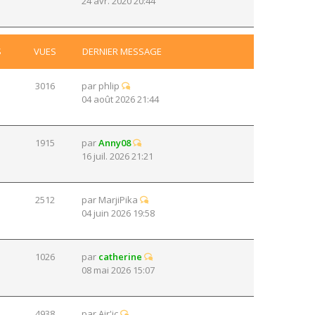
24 avr. 2020 20:44
S
VUES
DERNIER MESSAGE
3016
par
phlip
04 août 2026 21:44
1915
par
Anny08
16 juil. 2026 21:21
2512
par
MarjiPika
04 juin 2026 19:58
1026
par
catherine
08 mai 2026 15:07
4938
par
Air'ic