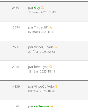
2469
par
Guy
13 mars 2025 12:43
12774
par
ThibaultP
02 mars 2025 8:58
2668
par
VinceQuiVole
27 févr. 2025 22:53
2138
par
hémolyse
13 févr. 2025 18:41
14839
par
VinceQuiVole
09 févr. 2025 18:28
1598
par
catherine