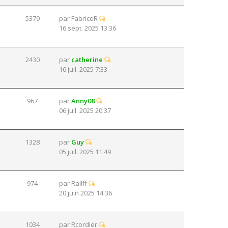
5379
par
FabriceR
16 sept. 2025 13:36
2430
par
catherine
16 juil. 2025 7:33
967
par
Anny08
06 juil. 2025 20:37
1328
par
Guy
05 juil. 2025 11:49
974
par
Rallff
20 juin 2025 14:36
1034
par
Rcordier