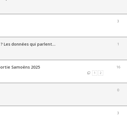
3
 ? Les données qui parlent...
1
Sortie Samoëns 2025
16
1
2
0
3