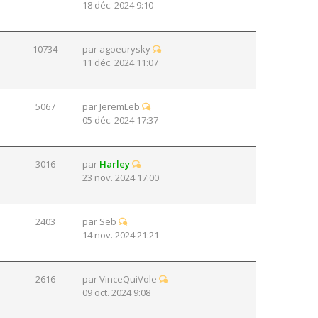
18 déc. 2024 9:10
10734
par
agoeurysky
11 déc. 2024 11:07
5067
par
JeremLeb
05 déc. 2024 17:37
3016
par
Harley
23 nov. 2024 17:00
2403
par
Seb
14 nov. 2024 21:21
2616
par
VinceQuiVole
09 oct. 2024 9:08