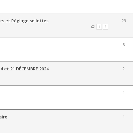
rs et Réglage sellettes
29
1
2
8
14 et 21 DÉCEMBRE 2024
2
1
aire
1