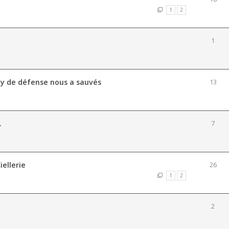
1
2
1
ay de défense nous a sauvés
13
.
7
iellerie
26
1
2
2