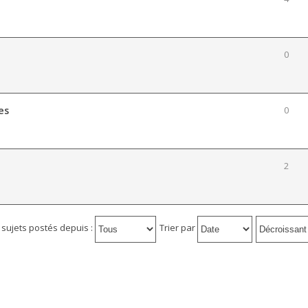
0
es
0
2
s sujets postés depuis :
Trier par