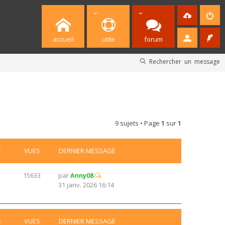
accueil
utile
forum
Rechercher un message
9 sujets • Page
1
sur
1
S
VUES
DERNIER MESSAGE
15633
par
Anny08
31 janv. 2026 16:14
S
VUES
DERNIER MESSAGE