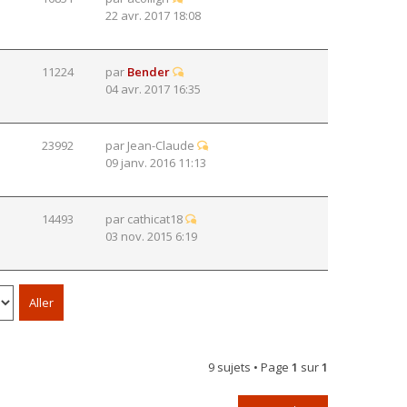
22 avr. 2017 18:08
11224
par
Bender
04 avr. 2017 16:35
23992
par
Jean-Claude
09 janv. 2016 11:13
14493
par
cathicat18
03 nov. 2015 6:19
9 sujets • Page
1
sur
1