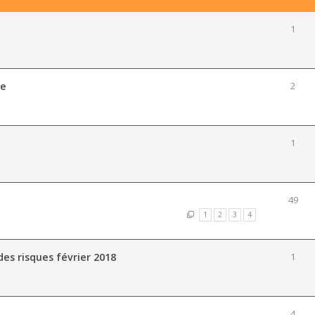
1
ne
2
1
49
1
2
3
4
des risques février 2018
1
4