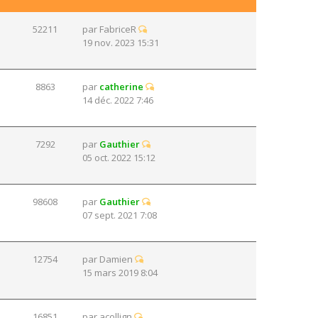
52211
par
FabriceR
19 nov. 2023 15:31
8863
par
catherine
14 déc. 2022 7:46
7292
par
Gauthier
05 oct. 2022 15:12
98608
par
Gauthier
07 sept. 2021 7:08
12754
par
Damien
15 mars 2019 8:04
16851
par
acollign