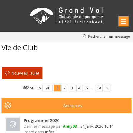
Rechercher un message
Vie de Club
Nouveau sujet
662 sujets
1
2
3
4
5
…
14
Annonces
Programme 2026
Dernier message par
Anny08
«
31 janv. 2026 16:14
Posté dans
Infos