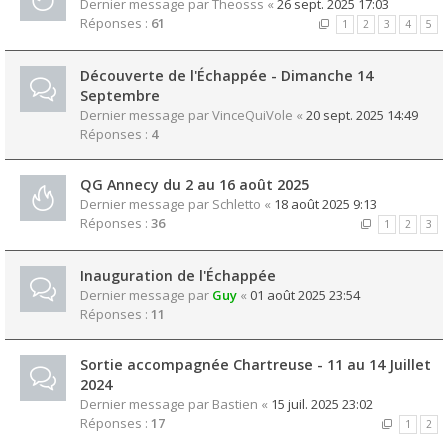
Dernier message par
Theosss
«
26 sept. 2025 17:03
Réponses :
61
1
2
3
4
5
Découverte de l'Échappée - Dimanche 14
Septembre
Dernier message par
VinceQuiVole
«
20 sept. 2025 14:49
Réponses :
4
QG Annecy du 2 au 16 août 2025
Dernier message par
Schletto
«
18 août 2025 9:13
Réponses :
36
1
2
3
Inauguration de l'Échappée
Dernier message par
Guy
«
01 août 2025 23:54
Réponses :
11
Sortie accompagnée Chartreuse - 11 au 14 Juillet
2024
Dernier message par
Bastien
«
15 juil. 2025 23:02
Réponses :
17
1
2