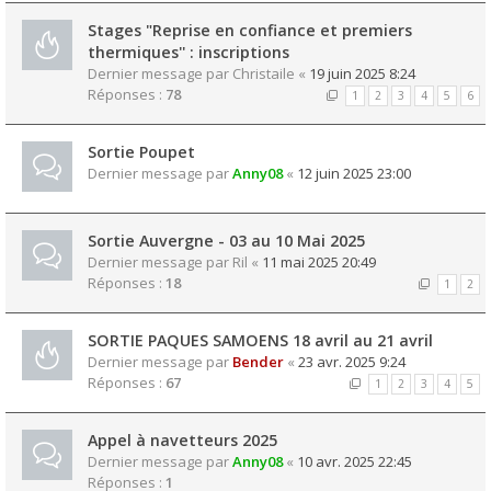
Stages "Reprise en confiance et premiers
thermiques'' : inscriptions
Dernier message par
Christaile
«
19 juin 2025 8:24
Réponses :
78
1
2
3
4
5
6
Sortie Poupet
Dernier message par
Anny08
«
12 juin 2025 23:00
Sortie Auvergne - 03 au 10 Mai 2025
Dernier message par
Ril
«
11 mai 2025 20:49
Réponses :
18
1
2
SORTIE PAQUES SAMOENS 18 avril au 21 avril
Dernier message par
Bender
«
23 avr. 2025 9:24
Réponses :
67
1
2
3
4
5
Appel à navetteurs 2025
Dernier message par
Anny08
«
10 avr. 2025 22:45
Réponses :
1