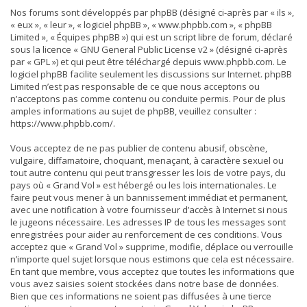
Nos forums sont développés par phpBB (désigné ci-après par « ils »,
« eux », « leur », « logiciel phpBB », « www.phpbb.com », « phpBB
Limited », « Équipes phpBB ») qui est un script libre de forum, déclaré
sous la licence «
GNU General Public License v2
» (désigné ci-après
par « GPL ») et qui peut être téléchargé depuis
www.phpbb.com
. Le
logiciel phpBB facilite seulement les discussions sur Internet. phpBB
Limited n’est pas responsable de ce que nous acceptons ou
n’acceptons pas comme contenu ou conduite permis. Pour de plus
amples informations au sujet de phpBB, veuillez consulter :
https://www.phpbb.com/
.
Vous acceptez de ne pas publier de contenu abusif, obscène,
vulgaire, diffamatoire, choquant, menaçant, à caractère sexuel ou
tout autre contenu qui peut transgresser les lois de votre pays, du
pays où « Grand Vol » est hébergé ou les lois internationales. Le
faire peut vous mener à un bannissement immédiat et permanent,
avec une notification à votre fournisseur d’accès à Internet si nous
le jugeons nécessaire. Les adresses IP de tous les messages sont
enregistrées pour aider au renforcement de ces conditions. Vous
acceptez que « Grand Vol » supprime, modifie, déplace ou verrouille
n’importe quel sujet lorsque nous estimons que cela est nécessaire.
En tant que membre, vous acceptez que toutes les informations que
vous avez saisies soient stockées dans notre base de données.
Bien que ces informations ne soient pas diffusées à une tierce