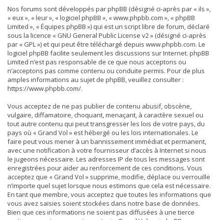
Nos forums sont développés par phpBB (désigné ci-après par « ils »,
« eux », « leur », « logiciel phpBB », « www.phpbb.com », « phpBB
Limited », « Équipes phpBB ») qui est un script libre de forum, déclaré
sous la licence «
GNU General Public License v2
» (désigné ci-après
par « GPL ») et qui peut être téléchargé depuis
www.phpbb.com
. Le
logiciel phpBB facilite seulement les discussions sur Internet. phpBB
Limited n’est pas responsable de ce que nous acceptons ou
n’acceptons pas comme contenu ou conduite permis. Pour de plus
amples informations au sujet de phpBB, veuillez consulter :
https://www.phpbb.com/
.
Vous acceptez de ne pas publier de contenu abusif, obscène,
vulgaire, diffamatoire, choquant, menaçant, à caractère sexuel ou
tout autre contenu qui peut transgresser les lois de votre pays, du
pays où « Grand Vol » est hébergé ou les lois internationales. Le
faire peut vous mener à un bannissement immédiat et permanent,
avec une notification à votre fournisseur d’accès à Internet si nous
le jugeons nécessaire. Les adresses IP de tous les messages sont
enregistrées pour aider au renforcement de ces conditions. Vous
acceptez que « Grand Vol » supprime, modifie, déplace ou verrouille
n’importe quel sujet lorsque nous estimons que cela est nécessaire.
En tant que membre, vous acceptez que toutes les informations que
vous avez saisies soient stockées dans notre base de données.
Bien que ces informations ne soient pas diffusées à une tierce