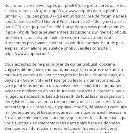
Nos forums sont développés par phpBB (désigné ci-après par « ils »,
« eux », « leur », « logiciel phpBB », « www.phpbb.com », « phpBB
Limited », « Équipes phpBB ») qui est un script libre de forum, déclaré
sous la licence «
GNU General Public License v2
» (désigné ci-après
par « GPL ») et qui peut être téléchargé depuis
www.phpbb.com
. Le
logiciel phpBB facilite seulement les discussions sur Internet. phpBB
Limited n’est pas responsable de ce que nous acceptons ou
n’acceptons pas comme contenu ou conduite permis. Pour de plus
amples informations au sujet de phpBB, veuillez consulter :
https://www.phpbb.com/
.
Vous acceptez de ne pas publier de contenu abusif, obscène,
vulgaire, diffamatoire, choquant, menaçant, à caractère sexuel ou
tout autre contenu qui peut transgresser les lois de votre pays, du
pays où « Grand Vol » est hébergé ou les lois internationales. Le
faire peut vous mener à un bannissement immédiat et permanent,
avec une notification à votre fournisseur d’accès à Internet si nous
le jugeons nécessaire. Les adresses IP de tous les messages sont
enregistrées pour aider au renforcement de ces conditions. Vous
acceptez que « Grand Vol » supprime, modifie, déplace ou verrouille
n’importe quel sujet lorsque nous estimons que cela est nécessaire.
En tant que membre, vous acceptez que toutes les informations que
vous avez saisies soient stockées dans notre base de données.
Bien que ces informations ne soient pas diffusées à une tierce