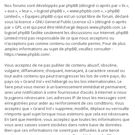
Nos forums sont développés par phpBB (désigné ci-après par « ils »,
« eux », « leur », « logiciel phpBB », « www.phpbb.com », « phpBB
Limited », « Équipes phpBB ») qui est un script libre de forum, déclaré
sous la licence «
GNU General Public License v2
» (désigné ci-après
par « GPL ») et qui peut être téléchargé depuis
www.phpbb.com
. Le
logiciel phpBB facilite seulement les discussions sur Internet. phpBB
Limited n’est pas responsable de ce que nous acceptons ou
n’acceptons pas comme contenu ou conduite permis. Pour de plus
amples informations au sujet de phpBB, veuillez consulter :
https://www.phpbb.com/
.
Vous acceptez de ne pas publier de contenu abusif, obscène,
vulgaire, diffamatoire, choquant, menaçant, à caractère sexuel ou
tout autre contenu qui peut transgresser les lois de votre pays, du
pays où « Grand Vol » est hébergé ou les lois internationales. Le
faire peut vous mener à un bannissement immédiat et permanent,
avec une notification à votre fournisseur d’accès à Internet si nous
le jugeons nécessaire. Les adresses IP de tous les messages sont
enregistrées pour aider au renforcement de ces conditions. Vous
acceptez que « Grand Vol » supprime, modifie, déplace ou verrouille
n’importe quel sujet lorsque nous estimons que cela est nécessaire.
En tant que membre, vous acceptez que toutes les informations que
vous avez saisies soient stockées dans notre base de données.
Bien que ces informations ne soient pas diffusées à une tierce