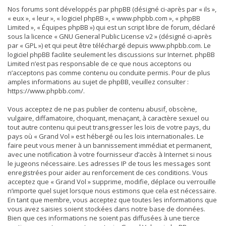
Nos forums sont développés par phpBB (désigné ci-après par « ils »,
« eux », « leur », « logiciel phpBB », « www.phpbb.com », « phpBB
Limited », « Équipes phpBB ») qui est un script libre de forum, déclaré
sous la licence «
GNU General Public License v2
» (désigné ci-après
par « GPL ») et qui peut être téléchargé depuis
www.phpbb.com
. Le
logiciel phpBB facilite seulement les discussions sur Internet. phpBB
Limited n’est pas responsable de ce que nous acceptons ou
n’acceptons pas comme contenu ou conduite permis. Pour de plus
amples informations au sujet de phpBB, veuillez consulter :
https://www.phpbb.com/
.
Vous acceptez de ne pas publier de contenu abusif, obscène,
vulgaire, diffamatoire, choquant, menaçant, à caractère sexuel ou
tout autre contenu qui peut transgresser les lois de votre pays, du
pays où « Grand Vol » est hébergé ou les lois internationales. Le
faire peut vous mener à un bannissement immédiat et permanent,
avec une notification à votre fournisseur d’accès à Internet si nous
le jugeons nécessaire. Les adresses IP de tous les messages sont
enregistrées pour aider au renforcement de ces conditions. Vous
acceptez que « Grand Vol » supprime, modifie, déplace ou verrouille
n’importe quel sujet lorsque nous estimons que cela est nécessaire.
En tant que membre, vous acceptez que toutes les informations que
vous avez saisies soient stockées dans notre base de données.
Bien que ces informations ne soient pas diffusées à une tierce