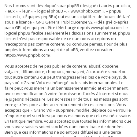
Nos forums sont développés par phpBB (désigné ci-après par « ils »,
« eux », « leur », « logiciel phpBB », « www.phpbb.com », « phpBB
Limited », « Équipes phpBB ») qui est un script libre de forum, déclaré
sous la licence «
GNU General Public License v2
» (désigné ci-après
par « GPL ») et qui peut être téléchargé depuis
www.phpbb.com
. Le
logiciel phpBB facilite seulement les discussions sur Internet. phpBB
Limited n’est pas responsable de ce que nous acceptons ou
n’acceptons pas comme contenu ou conduite permis. Pour de plus
amples informations au sujet de phpBB, veuillez consulter :
https://www.phpbb.com/
.
Vous acceptez de ne pas publier de contenu abusif, obscène,
vulgaire, diffamatoire, choquant, menaçant, à caractère sexuel ou
tout autre contenu qui peut transgresser les lois de votre pays, du
pays où « Grand Vol » est hébergé ou les lois internationales. Le
faire peut vous mener à un bannissement immédiat et permanent,
avec une notification à votre fournisseur d’accès à Internet si nous
le jugeons nécessaire. Les adresses IP de tous les messages sont
enregistrées pour aider au renforcement de ces conditions. Vous
acceptez que « Grand Vol » supprime, modifie, déplace ou verrouille
n’importe quel sujet lorsque nous estimons que cela est nécessaire.
En tant que membre, vous acceptez que toutes les informations que
vous avez saisies soient stockées dans notre base de données.
Bien que ces informations ne soient pas diffusées à une tierce