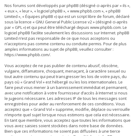
Nos forums sont développés par phpBB (désigné ci-après par « ils »,
« eux », « leur », « logiciel phpBB », « www.phpbb.com », « phpBB
Limited », « Équipes phpBB ») qui est un script libre de forum, déclaré
sous la licence «
GNU General Public License v2
» (désigné ci-après
par « GPL ») et qui peut être téléchargé depuis
www.phpbb.com
. Le
logiciel phpBB facilite seulement les discussions sur Internet. phpBB
Limited n’est pas responsable de ce que nous acceptons ou
n’acceptons pas comme contenu ou conduite permis. Pour de plus
amples informations au sujet de phpBB, veuillez consulter :
https://www.phpbb.com/
.
Vous acceptez de ne pas publier de contenu abusif, obscène,
vulgaire, diffamatoire, choquant, menaçant, à caractère sexuel ou
tout autre contenu qui peut transgresser les lois de votre pays, du
pays où « Grand Vol » est hébergé ou les lois internationales. Le
faire peut vous mener à un bannissement immédiat et permanent,
avec une notification à votre fournisseur d’accès à Internet si nous
le jugeons nécessaire. Les adresses IP de tous les messages sont
enregistrées pour aider au renforcement de ces conditions. Vous
acceptez que « Grand Vol » supprime, modifie, déplace ou verrouille
n’importe quel sujet lorsque nous estimons que cela est nécessaire.
En tant que membre, vous acceptez que toutes les informations que
vous avez saisies soient stockées dans notre base de données.
Bien que ces informations ne soient pas diffusées à une tierce