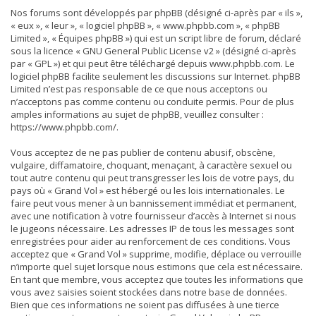
Nos forums sont développés par phpBB (désigné ci-après par « ils »,
« eux », « leur », « logiciel phpBB », « www.phpbb.com », « phpBB
Limited », « Équipes phpBB ») qui est un script libre de forum, déclaré
sous la licence «
GNU General Public License v2
» (désigné ci-après
par « GPL ») et qui peut être téléchargé depuis
www.phpbb.com
. Le
logiciel phpBB facilite seulement les discussions sur Internet. phpBB
Limited n’est pas responsable de ce que nous acceptons ou
n’acceptons pas comme contenu ou conduite permis. Pour de plus
amples informations au sujet de phpBB, veuillez consulter :
https://www.phpbb.com/
.
Vous acceptez de ne pas publier de contenu abusif, obscène,
vulgaire, diffamatoire, choquant, menaçant, à caractère sexuel ou
tout autre contenu qui peut transgresser les lois de votre pays, du
pays où « Grand Vol » est hébergé ou les lois internationales. Le
faire peut vous mener à un bannissement immédiat et permanent,
avec une notification à votre fournisseur d’accès à Internet si nous
le jugeons nécessaire. Les adresses IP de tous les messages sont
enregistrées pour aider au renforcement de ces conditions. Vous
acceptez que « Grand Vol » supprime, modifie, déplace ou verrouille
n’importe quel sujet lorsque nous estimons que cela est nécessaire.
En tant que membre, vous acceptez que toutes les informations que
vous avez saisies soient stockées dans notre base de données.
Bien que ces informations ne soient pas diffusées à une tierce