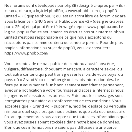
Nos forums sont développés par phpBB (désigné ci-après par « ils »,
« eux », « leur », « logiciel phpBB », « www.phpbb.com », « phpBB
Limited », « Équipes phpBB ») qui est un script libre de forum, déclaré
sous la licence «
GNU General Public License v2
» (désigné ci-après
par « GPL ») et qui peut être téléchargé depuis
www.phpbb.com
. Le
logiciel phpBB facilite seulement les discussions sur Internet. phpBB
Limited n’est pas responsable de ce que nous acceptons ou
n’acceptons pas comme contenu ou conduite permis. Pour de plus
amples informations au sujet de phpBB, veuillez consulter :
https://www.phpbb.com/
.
Vous acceptez de ne pas publier de contenu abusif, obscène,
vulgaire, diffamatoire, choquant, menaçant, à caractère sexuel ou
tout autre contenu qui peut transgresser les lois de votre pays, du
pays où « Grand Vol » est hébergé ou les lois internationales. Le
faire peut vous mener à un bannissement immédiat et permanent,
avec une notification à votre fournisseur d’accès à Internet si nous
le jugeons nécessaire. Les adresses IP de tous les messages sont
enregistrées pour aider au renforcement de ces conditions. Vous
acceptez que « Grand Vol » supprime, modifie, déplace ou verrouille
n’importe quel sujet lorsque nous estimons que cela est nécessaire.
En tant que membre, vous acceptez que toutes les informations que
vous avez saisies soient stockées dans notre base de données.
Bien que ces informations ne soient pas diffusées à une tierce