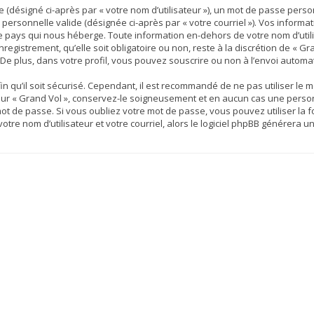
(désigné ci-après par « votre nom d’utilisateur »), un mot de passe person
 personnelle valide (désignée ci-après par « votre courriel »). Vos inform
le pays qui nous héberge. Toute information en-dehors de votre nom d’util
registrement, qu’elle soit obligatoire ou non, reste à la discrétion de « Gr
e plus, dans votre profil, vous pouvez souscrire ou non à l’envoi automati
 qu’il soit sécurisé. Cependant, il est recommandé de ne pas utiliser le m
ur « Grand Vol », conservez-le soigneusement et en aucun cas une person
t de passe. Si vous oubliez votre mot de passe, vous pouvez utiliser la fo
otre nom d’utilisateur et votre courriel, alors le logiciel phpBB générer