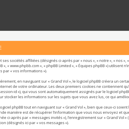
É
 ses sociétés affiliées (désignés ci-après par « nous », « notre », « nos »,
 phpBB », « www.phpbb.com », « phpBB Limited », « Équipes phpBB ») utilisent 
s par « vos informations »).
rement, en naviguant sur « Grand Vol », le logiciel phpBB créera un certai
ternet de votre ordinateur. Les deux premiers cookies ne contiennent qu’un 
« session-id »), qui vous sont automatiquement assignés par le logiciel php
our stocker les informations sur les sujets que vous avez lus, ce qui amélio
iciel phpBB tout en naviguant sur « Grand Vol », bien que ceux-ci soient
de manière est de récupérer l’information que vous nous envoyez et que nou
gnée ci-après par « messages invités »), l’enregistrement sur « Grand Vol »
on (désignés ici par « vos messages »).