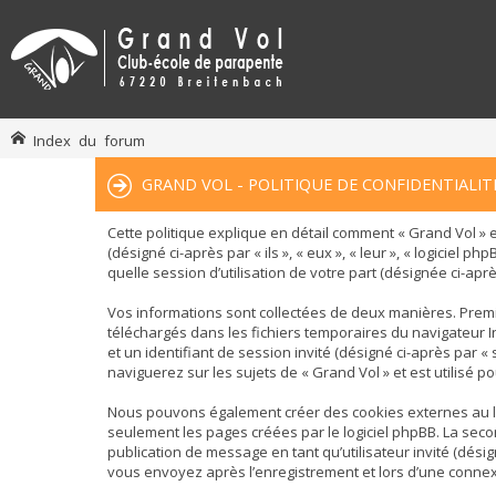
Index du forum
GRAND VOL - POLITIQUE DE CONFIDENTIALIT
Cette politique explique en détail comment « Grand Vol » et
(désigné ci-après par « ils », « eux », « leur », « logiciel
quelle session d’utilisation de votre part (désignée ci-aprè
Vos informations sont collectées de deux manières. Premiè
téléchargés dans les fichiers temporaires du navigateur In
et un identifiant de session invité (désigné ci-après par 
naviguerez sur les sujets de « Grand Vol » et est utilisé p
Nous pouvons également créer des cookies externes au log
seulement les pages créées par le logiciel phpBB. La secon
publication de message en tant qu’utilisateur invité (dési
vous envoyez après l’enregistrement et lors d’une connexi