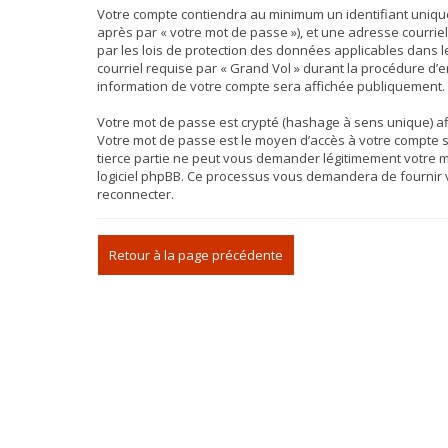
Votre compte contiendra au minimum un identifiant unique 
après par « votre mot de passe »), et une adresse courriel
par les lois de protection des données applicables dans 
courriel requise par « Grand Vol » durant la procédure d’en
information de votre compte sera affichée publiquement. D
Votre mot de passe est crypté (hashage à sens unique) afin
Votre mot de passe est le moyen d’accès à votre compte s
tierce partie ne peut vous demander légitimement votre mo
logiciel phpBB. Ce processus vous demandera de fournir v
reconnecter.
Retour à la page précédente