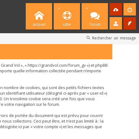
accueil
utile
forum
Rechercher un message
 « Grand Vol », « https://grandvol.com/forum_gv ») et phpBB
n’importe quelle information collectée pendant n’importe
n nombre de cookies, qui sont des petits fichiers textes
identifiant utilisateur (désigné ci-après par « user-id »)
BB. Un troisième cookie sera créé une fois que vous
re votre navigation sur le forum.
 hors de portée du document qui est prévu pour couvrir
s collectons. Ceci peut être, et n’est pas limité à : la
 (désignée ici par « votre compte ») et les messages que