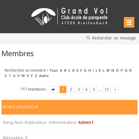
Rechercher un message
Membres
Rechercher un membre
•
Tous
A
B
C
D
E
F
G
H
I
J
K
L
M
N
O
P
Q
R
S
T
U
V
W
X
Y
Z
Autre
717 membres
1
2
3
4
5
…
15
NOM D’UTILISATEUR
Rang, Nom d’utilisateur
Administrateur
Admin1
Messages
0