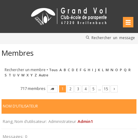
Rechercher un message
Membres
Rechercher un membre
•
Tous
A
B
C
D
E
F
G
H
I
J
K
L
M
N
O
P
Q
R
S
T
U
V
W
X
Y
Z
Autre
717 membres
1
2
3
4
5
…
15
NOM D’UTILISATEUR
Rang, Nom d’utilisateur
Administrateur
Admin1
Messages
0