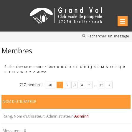
Rechercher un message
Membres
Rechercher un membre
•
Tous
A
B
C
D
E
F
G
H
I
J
K
L
M
N
O
P
Q
R
S
T
U
V
W
X
Y
Z
Autre
717 membres
1
2
3
4
5
…
15
NOM D’UTILISATEUR
Rang, Nom d’utilisateur
Administrateur
Admin1
Messages
0