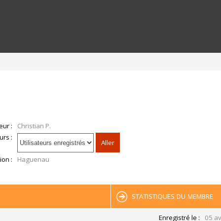
eur :
Christian P.
urs :
ion :
Haguenau
STATISTIQUES DU MEMBRE
Enregistré le :
05 av