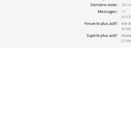
Dernière visite :
30 se
Messages :
11
(0.03
Forum le plus actif :
Vie d
(8 M
Sujet le plus actif :
Ande
(2 M