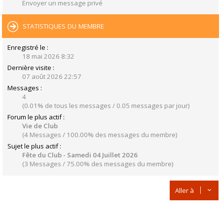
Envoyer un message privé
STATISTIQUES DU MEMBRE
Enregistré le :
18 mai 2026 8:32
Dernière visite :
07 août 2026 22:57
Messages :
4
(0.01% de tous les messages / 0.05 messages par jour)
Forum le plus actif :
Vie de Club
(4 Messages / 100.00% des messages du membre)
Sujet le plus actif :
Fête du Club - Samedi 04 Juillet 2026
(3 Messages / 75.00% des messages du membre)
Aller à