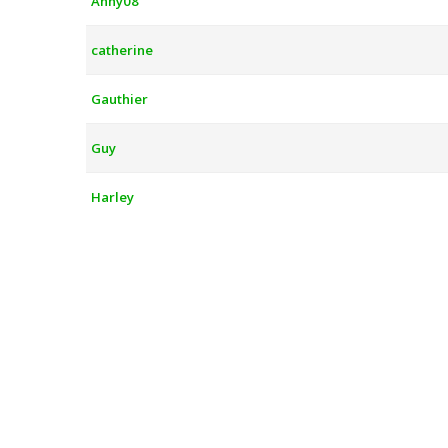
Anny08
catherine
Gauthier
Guy
Harley