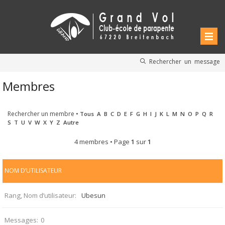
Rechercher un message
Membres
Rechercher un membre
•
Tous
A
B
C
D
E
F
G
H
I
J
K
L
M
N
O
P
Q
R
S
T
U
V
W
X
Y
Z
Autre
4 membres • Page
1
sur
1
NOM D’UTILISATEUR
Rang, Nom d’utilisateur
Ubesun
Messages
0