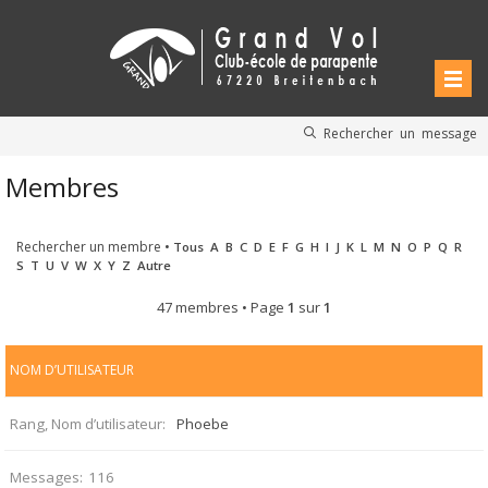
Rechercher un message
Membres
Rechercher un membre
•
Tous
A
B
C
D
E
F
G
H
I
J
K
L
M
N
O
P
Q
R
S
T
U
V
W
X
Y
Z
Autre
47 membres • Page
1
sur
1
NOM D’UTILISATEUR
Rang, Nom d’utilisateur
Phoebe
Messages
116