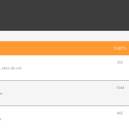
SUJETS
355
 sites de vol.
1044
e.
662
s.