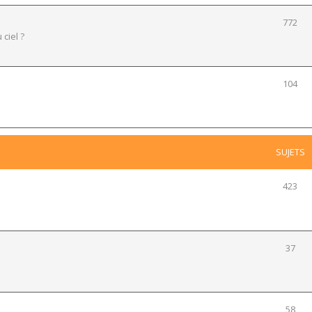
772
 ciel ?
104
SUJETS
423
37
58