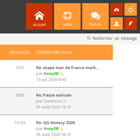
accueil
utile
forum
Rechercher un message
MESSAGES
DERNIER MESSAGE
1307
Re: etape tour de france mark…
par
Anny08
13 juil. 2026 8:30
9265
Re: Pause estivale
par
Dantonio
01 août 2026 19:10
13163
Re: QG Annecy 2026
par
Anny08
05 août 2026 18:19