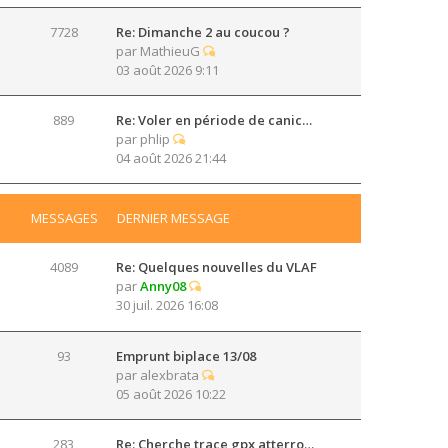
7728
Re: Dimanche 2 au coucou ?
par
MathieuG
03 août 2026 9:11
889
Re: Voler en période de canic…
par
phlip
04 août 2026 21:44
MESSAGES
DERNIER MESSAGE
4089
Re: Quelques nouvelles du VLAF
par
Anny08
30 juil. 2026 16:08
93
Emprunt biplace 13/08
par
alexbrata
05 août 2026 10:22
283
Re: Cherche trace gpx atterro…