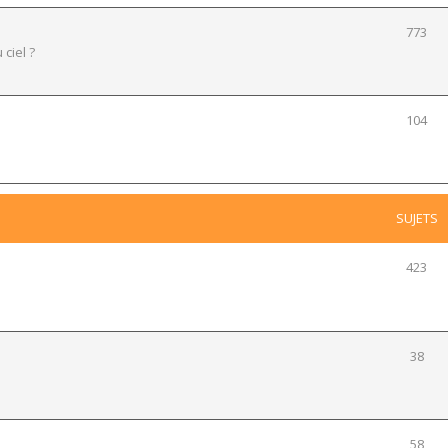
773
 ciel ?
104
SUJETS
423
38
58