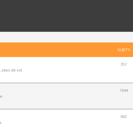
SUJETS
357
 sites de vol.
1044
e.
662
s.