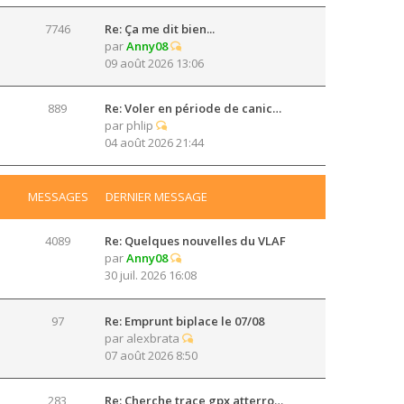
7746
Re: Ça me dit bien...
par
Anny08
09 août 2026 13:06
889
Re: Voler en période de canic…
par
phlip
04 août 2026 21:44
MESSAGES
DERNIER MESSAGE
4089
Re: Quelques nouvelles du VLAF
par
Anny08
30 juil. 2026 16:08
97
Re: Emprunt biplace le 07/08
par
alexbrata
07 août 2026 8:50
283
Re: Cherche trace gpx atterro…