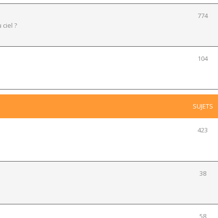
774
 ciel ?
104
SUJETS
423
38
58