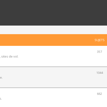
SUJETS
357
 sites de vol.
1044
e.
662
s.