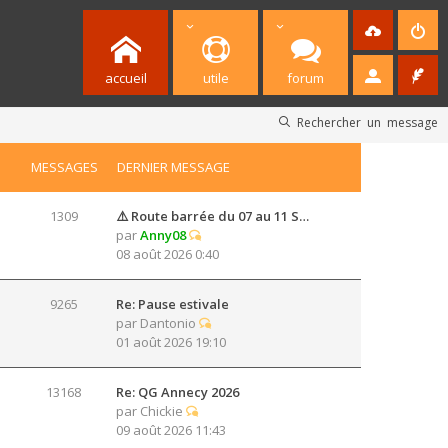
accueil
utile
forum
Rechercher un message
MESSAGES
DERNIER MESSAGE
1309
⚠️ Route barrée du 07 au 11 S…
par
Anny08
08 août 2026 0:40
9265
Re: Pause estivale
par
Dantonio
01 août 2026 19:10
13168
Re: QG Annecy 2026
par
Chickie
09 août 2026 11:43