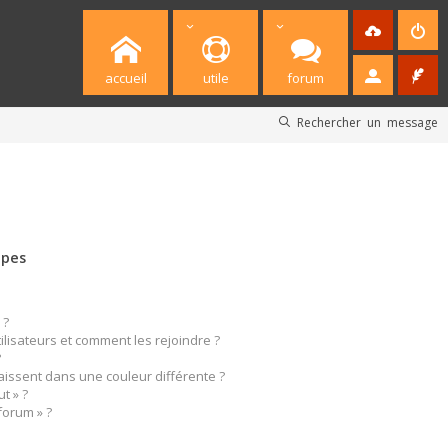
accueil
utile
forum
Rechercher un message
upes
 ?
tilisateurs et comment les rejoindre ?
?
ssent dans une couleur différente ?
t » ?
forum » ?