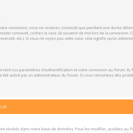
?
votre connexion, vous ne resterez connecté que pendant une durée déterm
 rester connecté, cochez la case
Se souvenir de moi
lors de la connexion. C
versité, etc.). Si vous ne voyez pas cette case, cela signifie qu’un adminis
vent vos paramètres d’authentification et votre connexion au forum. Ils f
la a été activé par un administrateur du forum. Si vous rencontrez des pr
EUR
ont stockés dans notre base de données. Pour les modifier, accédez au
Pa