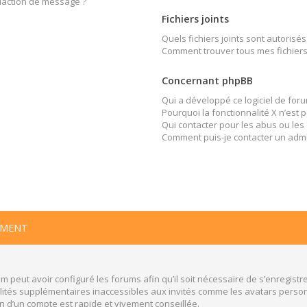
édaction de message ?
Fichiers joints
Quels fichiers joints sont autorisés
Comment trouver tous mes fichiers 
Concernant phpBB
Qui a développé ce logiciel de foru
Pourquoi la fonctionnalité X n’est 
Qui contacter pour les abus ou les
Comment puis-je contacter un admi
EMENT
m peut avoir configuré les forums afin qu’il soit nécessaire de s’enregistr
ités supplémentaires inaccessibles aux invités comme les avatars personn
n d’un compte est rapide et vivement conseillée.