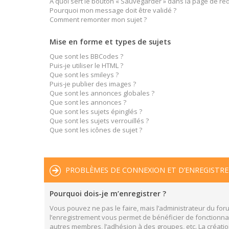
À quoi sert le bouton « Sauvegarder » dans la page de r
Pourquoi mon message doit être validé ?
Comment remonter mon sujet ?
Mise en forme et types de sujets
Que sont les BBCodes ?
Puis-je utiliser le HTML ?
Que sont les smileys ?
Puis-je publier des images ?
Que sont les annonces globales ?
Que sont les annonces ?
Que sont les sujets épinglés ?
Que sont les sujets verrouillés ?
Que sont les icônes de sujet ?
PROBLÈMES DE CONNEXION ET D’ENREGISTR
Pourquoi dois-je m’enregistrer ?
Vous pouvez ne pas le faire, mais l’administrateur du foru
l’enregistrement vous permet de bénéficier de fonctionnal
autres membres, l’adhésion à des groupes, etc. La créatio