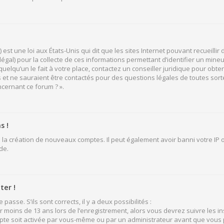
 est une loi aux États-Unis qui dit que les sites Internet pouvant recueill
légal) pour la collecte de ces informations permettant d’identifier un mine
elqu’un le fait à votre place, contactez un conseiller juridique pour obten
 et ne sauraient être contactés pour des questions légales de toutes sort
ncernant ce forum ? ».
s !
 la création de nouveaux comptes. Il peut également avoir banni votre IP ou
de.
ter !
passe. S’ils sont corrects, il y a deux possibilités :
ir moins de 13 ans lors de l’enregistrement, alors vous devrez suivre les i
pte soit activée par vous-même ou par un administrateur avant que vous p