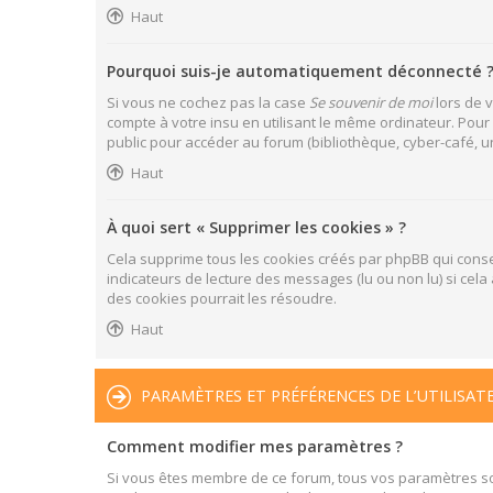
Haut
Pourquoi suis-je automatiquement déconnecté 
Si vous ne cochez pas la case
Se souvenir de moi
lors de 
compte à votre insu en utilisant le même ordinateur. Pour
public pour accéder au forum (bibliothèque, cyber-café, uni
Haut
À quoi sert « Supprimer les cookies » ?
Cela supprime tous les cookies créés par phpBB qui conser
indicateurs de lecture des messages (lu ou non lu) si ce
des cookies pourrait les résoudre.
Haut
PARAMÈTRES ET PRÉFÉRENCES DE L’UTILISAT
Comment modifier mes paramètres ?
Si vous êtes membre de ce forum, tous vos paramètres s