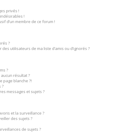
s privés !
indésirables !
busif d’un membre de ce forum !
orés ?
des utilisateurs de ma liste d’amis ou d’ignorés ?
ms ?
aucun résultat ?
e page blanche ?!
 ?
res messages et sujets ?
voris et la surveillance ?
iller des sujets ?
veillances de sujets ?