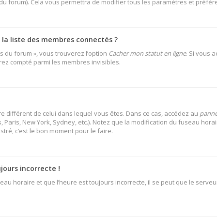
 du forum). Cela vous permettra de modifier tous les paramètres et préfé
a liste des membres connectés ?
es du forum », vous trouverez l’option
Cacher mon statut en ligne
. Si vous 
rez compté parmi les membres invisibles.
aire différent de celui dans lequel vous êtes. Dans ce cas, accédez au
pannea
 Paris, New York, Sydney, etc.). Notez que la modification du fuseau hora
ré, c’est le bon moment pour le faire.
jours incorrecte !
au horaire et que l’heure est toujours incorrecte, il se peut que le serveu